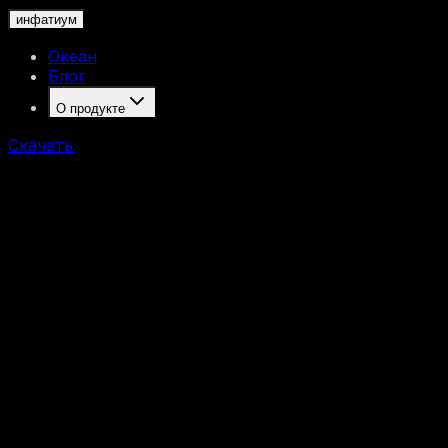
инфатиум
Океан
Блог
О продукте
Скачать