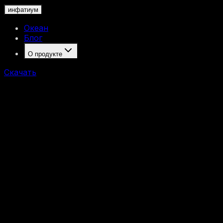
инфатиум
Океан
Блог
О продукте
Скачать